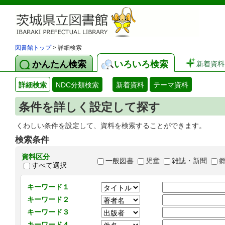
図書館トップ
> 詳細検索
かんたん検索
いろいろ検索
新着資料
詳細検索
NDC分類検索
新着資料
テーマ資料
条件を詳しく設定して探す
くわしい条件を設定して、資料を検索することができます。
検索条件
資料区分
一般図書
児童
雑誌・新聞
すべて選択
キーワード１
キーワード２
キーワード３
キーワード４