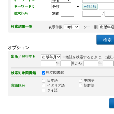
キーワード５
/
請求記号
別置
検索結果一覧
表示件数
ソート順
オプション
出版／発行年月
※雑誌を検索するときは、出版
年
月から
年
県立図書館
検索対象図書館
日本語
中国語
イタリア語
朝鮮語
言語区分
タイ語