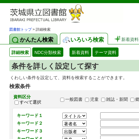
図書館トップ
> 詳細検索
かんたん検索
いろいろ検索
新着資料
詳細検索
NDC分類検索
新着資料
テーマ資料
条件を詳しく設定して探す
くわしい条件を設定して、資料を検索することができます。
検索条件
資料区分
一般図書
児童
雑誌・新聞
すべて選択
キーワード１
キーワード２
キーワード３
キーワード４