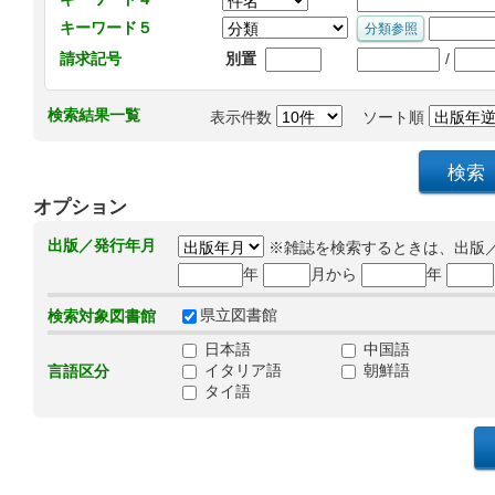
キーワード５
/
請求記号
別置
検索結果一覧
表示件数
ソート順
オプション
出版／発行年月
※雑誌を検索するときは、出版
年
月から
年
県立図書館
検索対象図書館
日本語
中国語
イタリア語
朝鮮語
言語区分
タイ語