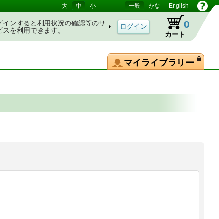
大
中
小
一般
かな
English
0
グインすると利用状況の確認等のサ
ビスを利用できます。
カート
マイライブラリー