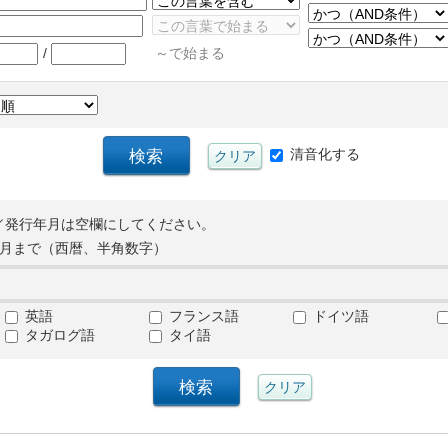
/
～で始まる
清音化する
／発行年月は空欄にしてください。
月まで（西暦、半角数字）
英語
フランス語
ドイツ語
タガログ語
タイ語