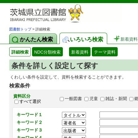
図書館トップ
> 詳細検索
かんたん検索
いろいろ検索
新着資料
詳細検索
NDC分類検索
新着資料
テーマ資料
条件を詳しく設定して探す
くわしい条件を設定して、資料を検索することができます。
検索条件
資料区分
一般図書
児童
雑誌・新聞
すべて選択
キーワード１
キーワード２
キーワード３
キーワード４