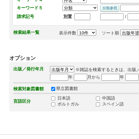
キーワード５
/
請求記号
別置
検索結果一覧
表示件数
ソート順
オプション
出版／発行年月
※雑誌を検索するときは、出版
年
月から
年
県立図書館
検索対象図書館
日本語
中国語
言語区分
ポルトガル
スペイン語