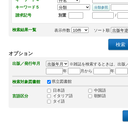
キーワード５
/
請求記号
別置
検索結果一覧
表示件数
ソート順
オプション
出版／発行年月
※雑誌を検索するときは、出版
年
月から
年
県立図書館
検索対象図書館
日本語
中国語
イタリア語
朝鮮語
言語区分
タイ語