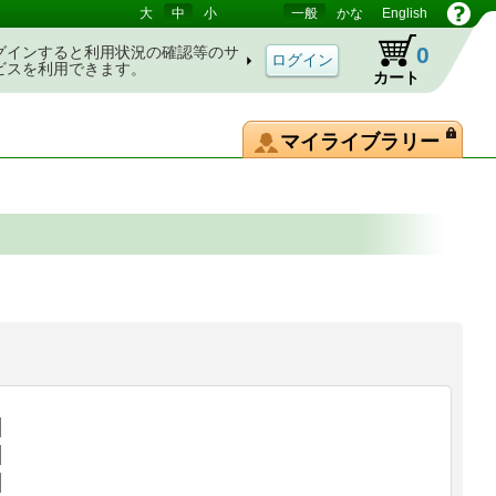
大
中
小
一般
かな
English
0
グインすると利用状況の確認等のサ
ビスを利用できます。
カート
マイライブラリー