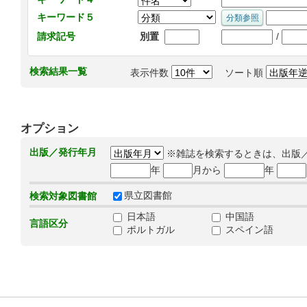
キーワード５
/
請求記号
別置
検索結果一覧
表示件数
ソート順
オプション
出版／発行年月
※雑誌を検索するときは、出版
年
月から
年
県立図書館
検索対象図書館
日本語
中国語
言語区分
ポルトガル
スペイン語