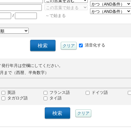
/
～で始まる
清音化する
／発行年月は空欄にしてください。
月まで（西暦、半角数字）
英語
フランス語
ドイツ語
タガログ語
タイ語