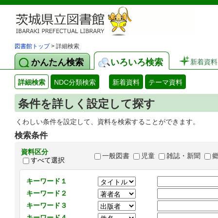
図書館トップ
> 詳細検索
かんたん検索
いろいろ検索
新着資料
詳細検索
NDC分類検索
新着資料
テーマ資料
条件を詳しく設定して探す
くわしい条件を設定して、資料を検索することができます。
検索条件
資料区分
一般図書
児童
雑誌・新聞
すべて選択
キーワード１
キーワード２
キーワード３
キーワード４