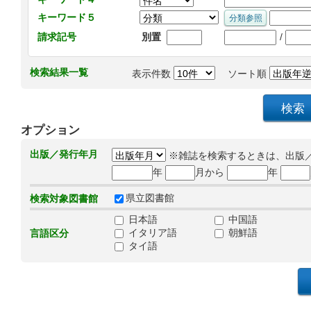
キーワード５
/
請求記号
別置
検索結果一覧
表示件数
ソート順
オプション
出版／発行年月
※雑誌を検索するときは、出版
年
月から
年
県立図書館
検索対象図書館
日本語
中国語
イタリア語
朝鮮語
言語区分
タイ語