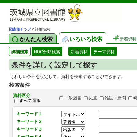
図書館トップ
> 詳細検索
かんたん検索
いろいろ検索
新着資料
詳細検索
NDC分類検索
新着資料
テーマ資料
条件を詳しく設定して探す
くわしい条件を設定して、資料を検索することができます。
検索条件
資料区分
一般図書
児童
雑誌・新聞
すべて選択
キーワード１
キーワード２
キーワード３
キーワード４