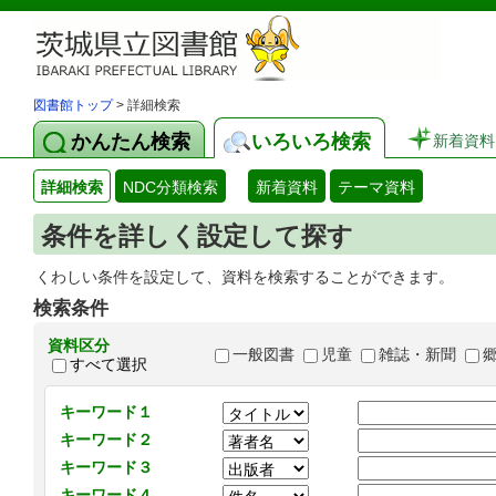
図書館トップ
> 詳細検索
かんたん検索
いろいろ検索
新着資料
詳細検索
NDC分類検索
新着資料
テーマ資料
条件を詳しく設定して探す
くわしい条件を設定して、資料を検索することができます。
検索条件
資料区分
一般図書
児童
雑誌・新聞
すべて選択
キーワード１
キーワード２
キーワード３
キーワード４