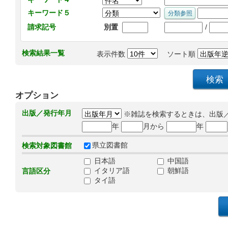
キーワード５
/
請求記号
別置
検索結果一覧
表示件数
ソート順
オプション
出版／発行年月
※雑誌を検索するときは、出版
年
月から
年
県立図書館
検索対象図書館
日本語
中国語
イタリア語
朝鮮語
言語区分
タイ語