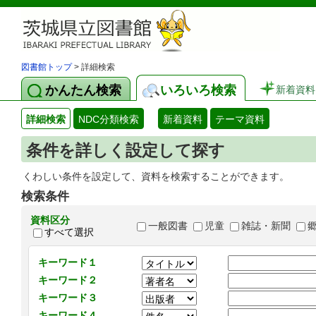
図書館トップ
> 詳細検索
かんたん検索
いろいろ検索
新着資料
詳細検索
NDC分類検索
新着資料
テーマ資料
条件を詳しく設定して探す
くわしい条件を設定して、資料を検索することができます。
検索条件
資料区分
一般図書
児童
雑誌・新聞
すべて選択
キーワード１
キーワード２
キーワード３
キーワード４