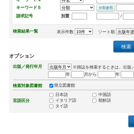
キーワード５
/
請求記号
別置
検索結果一覧
表示件数
ソート順
オプション
出版／発行年月
※雑誌を検索するときは、出版
年
月から
年
県立図書館
検索対象図書館
日本語
中国語
イタリア語
朝鮮語
言語区分
タイ語