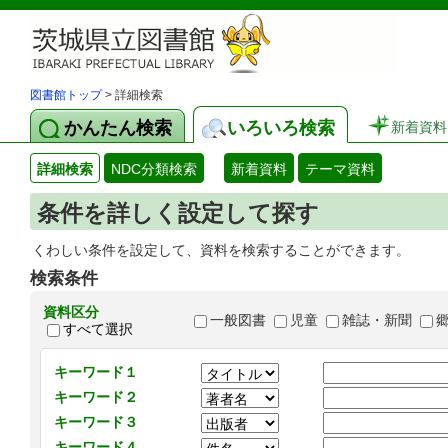
図書館トップ
> 詳細検索
かんたん検索
いろいろ検索
新着資料
詳細検索
NDC分類検索
新着資料
テーマ資料
条件を詳しく設定して探す
くわしい条件を設定して、資料を検索することができます。
検索条件
資料区分
一般図書
児童
雑誌・新聞
すべて選択
キーワード１
キーワード２
キーワード３
キーワード４