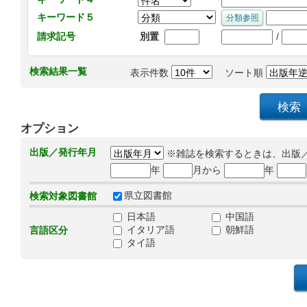
キーワード５
/
請求記号
別置
検索結果一覧
表示件数
ソート順
オプション
出版／発行年月
※雑誌を検索するときは、出版
年
月から
年
県立図書館
検索対象図書館
日本語
中国語
イタリア語
朝鮮語
言語区分
タイ語