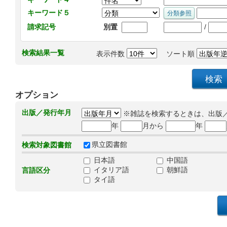
キーワード５
/
請求記号
別置
検索結果一覧
表示件数
ソート順
オプション
出版／発行年月
※雑誌を検索するときは、出版
年
月から
年
県立図書館
検索対象図書館
日本語
中国語
イタリア語
朝鮮語
言語区分
タイ語