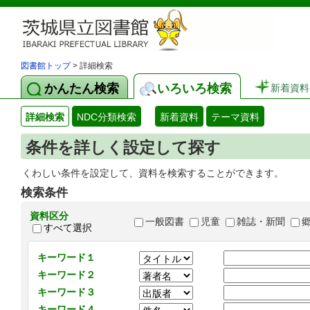
図書館トップ
> 詳細検索
かんたん検索
いろいろ検索
新着資料
詳細検索
NDC分類検索
新着資料
テーマ資料
条件を詳しく設定して探す
くわしい条件を設定して、資料を検索することができます。
検索条件
資料区分
一般図書
児童
雑誌・新聞
すべて選択
キーワード１
キーワード２
キーワード３
キーワード４