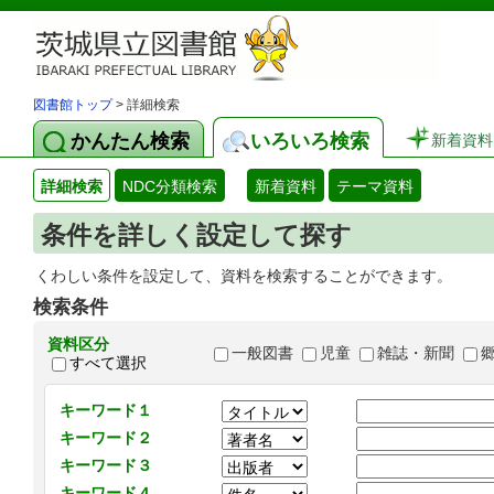
図書館トップ
> 詳細検索
かんたん検索
いろいろ検索
新着資料
詳細検索
NDC分類検索
新着資料
テーマ資料
条件を詳しく設定して探す
くわしい条件を設定して、資料を検索することができます。
検索条件
資料区分
一般図書
児童
雑誌・新聞
すべて選択
キーワード１
キーワード２
キーワード３
キーワード４