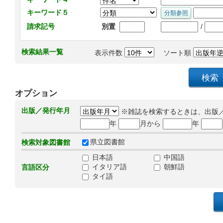
キーワード５
/
請求記号
別置
検索結果一覧
表示件数
ソート順
オプション
出版／発行年月
※雑誌を検索するときは、出版
年
月から
年
県立図書館
検索対象図書館
日本語
中国語
イタリア語
朝鮮語
言語区分
タイ語