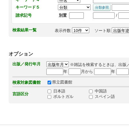
キーワード５
/
請求記号
別置
検索結果一覧
表示件数
ソート順
オプション
出版／発行年月
※雑誌を検索するときは、出版
年
月から
年
県立図書館
検索対象図書館
日本語
中国語
言語区分
ポルトガル
スペイン語