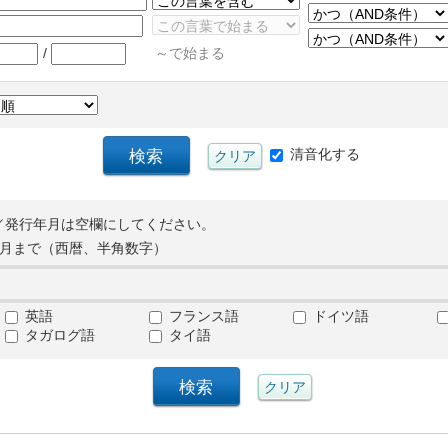
/
～で始まる
清音化する
／発行年月は空欄にしてください。
月まで（西暦、半角数字）
英語
フランス語
ドイツ語
タガログ語
タイ語