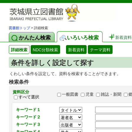
図書館トップ
> 詳細検索
かんたん検索
いろいろ検索
新着資料
詳細検索
NDC分類検索
新着資料
テーマ資料
条件を詳しく設定して探す
くわしい条件を設定して、資料を検索することができます。
検索条件
資料区分
一般図書
児童
雑誌・新聞
すべて選択
キーワード１
キーワード２
キーワード３
キーワード４