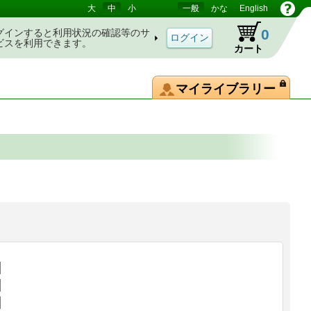
大
中
小
一般
かな
English
0
グインすると利用状況の確認等のサ
ビスを利用できます。
カート
マイライブラリー