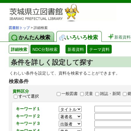
図書館トップ
> 詳細検索
かんたん検索
いろいろ検索
新着資料
詳細検索
NDC分類検索
新着資料
テーマ資料
条件を詳しく設定して探す
くわしい条件を設定して、資料を検索することができます。
検索条件
資料区分
一般図書
児童
雑誌・新聞
すべて選択
キーワード１
キーワード２
キーワード３
キーワード４