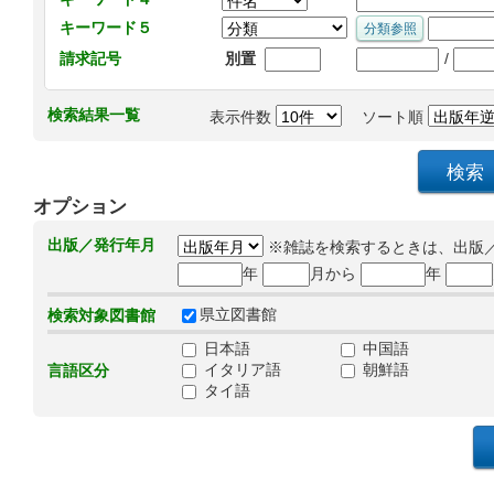
キーワード５
/
請求記号
別置
検索結果一覧
表示件数
ソート順
オプション
出版／発行年月
※雑誌を検索するときは、出版
年
月から
年
県立図書館
検索対象図書館
日本語
中国語
イタリア語
朝鮮語
言語区分
タイ語