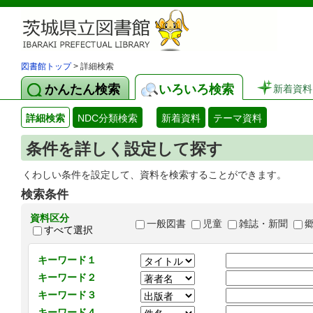
図書館トップ
> 詳細検索
かんたん検索
いろいろ検索
新着資料
詳細検索
NDC分類検索
新着資料
テーマ資料
条件を詳しく設定して探す
くわしい条件を設定して、資料を検索することができます。
検索条件
資料区分
一般図書
児童
雑誌・新聞
すべて選択
キーワード１
キーワード２
キーワード３
キーワード４