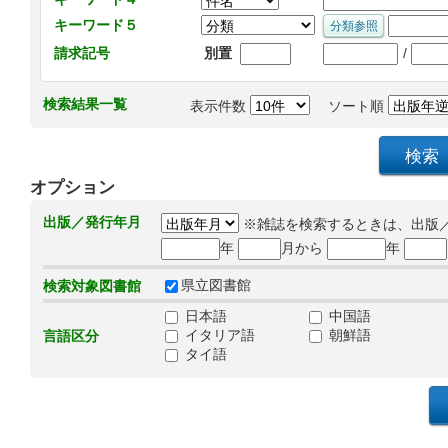
キーワード５
/
請求記号
別置
検索結果一覧
表示件数
ソート順
オプション
出版／発行年月
※雑誌を検索するときは、出版
年
月から
年
県立図書館
検索対象図書館
日本語
中国語
イタリア語
朝鮮語
言語区分
タイ語