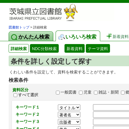
図書館トップ
> 詳細検索
かんたん検索
いろいろ検索
新着資料
詳細検索
NDC分類検索
新着資料
テーマ資料
条件を詳しく設定して探す
くわしい条件を設定して、資料を検索することができます。
検索条件
資料区分
一般図書
児童
雑誌・新聞
すべて選択
キーワード１
キーワード２
キーワード３
キーワード４