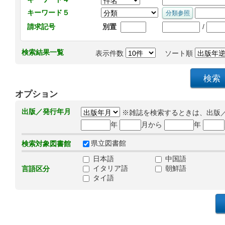
キーワード５
/
請求記号
別置
検索結果一覧
表示件数
ソート順
オプション
出版／発行年月
※雑誌を検索するときは、出版
年
月から
年
県立図書館
検索対象図書館
日本語
中国語
イタリア語
朝鮮語
言語区分
タイ語