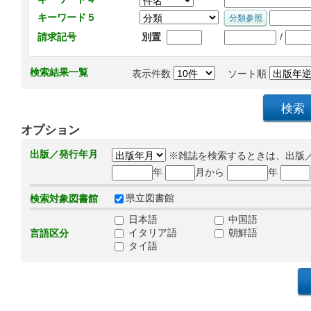
キーワード５
/
請求記号
別置
検索結果一覧
表示件数
ソート順
オプション
出版／発行年月
※雑誌を検索するときは、出版
年
月から
年
県立図書館
検索対象図書館
日本語
中国語
イタリア語
朝鮮語
言語区分
タイ語