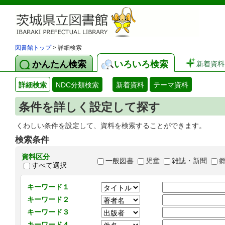
図書館トップ
> 詳細検索
かんたん検索
いろいろ検索
新着資料
詳細検索
NDC分類検索
新着資料
テーマ資料
条件を詳しく設定して探す
くわしい条件を設定して、資料を検索することができます。
検索条件
資料区分
一般図書
児童
雑誌・新聞
すべて選択
キーワード１
キーワード２
キーワード３
キーワード４