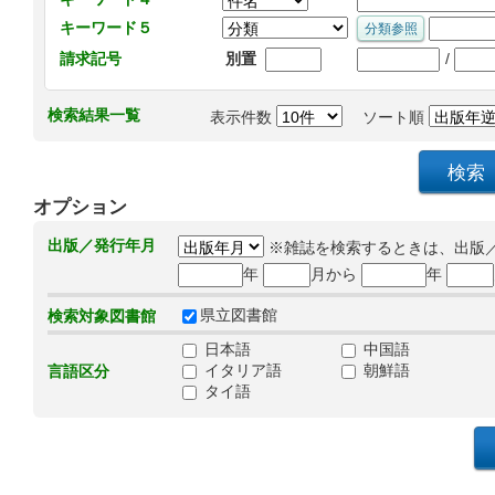
キーワード５
/
請求記号
別置
検索結果一覧
表示件数
ソート順
オプション
出版／発行年月
※雑誌を検索するときは、出版
年
月から
年
県立図書館
検索対象図書館
日本語
中国語
イタリア語
朝鮮語
言語区分
タイ語