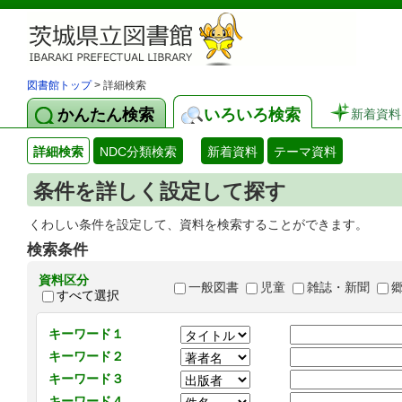
図書館トップ
> 詳細検索
かんたん検索
いろいろ検索
新着資料
詳細検索
NDC分類検索
新着資料
テーマ資料
条件を詳しく設定して探す
くわしい条件を設定して、資料を検索することができます。
検索条件
資料区分
一般図書
児童
雑誌・新聞
すべて選択
キーワード１
キーワード２
キーワード３
キーワード４