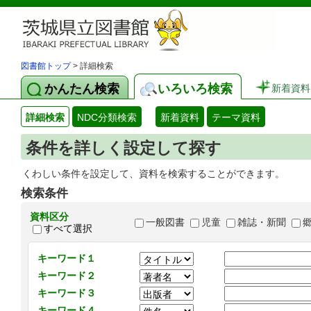
図書館トップ
> 詳細検索
かんたん検索
いろいろ検索
新着資料
詳細検索
NDC分類検索
新着資料
テーマ資料
条件を詳しく設定して探す
くわしい条件を設定して、資料を検索することができます。
検索条件
資料区分
一般図書
児童
雑誌・新聞
すべて選択
キーワード１
キーワード２
キーワード３
キーワード４