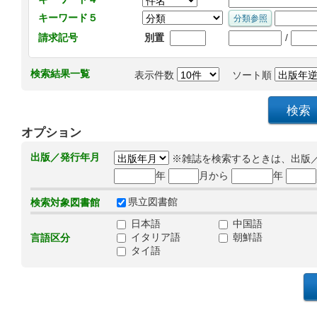
キーワード５
/
請求記号
別置
検索結果一覧
表示件数
ソート順
オプション
出版／発行年月
※雑誌を検索するときは、出版
年
月から
年
県立図書館
検索対象図書館
日本語
中国語
イタリア語
朝鮮語
言語区分
タイ語