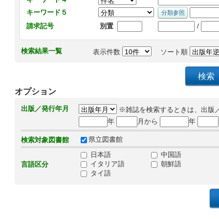
キーワード５
/
請求記号
別置
検索結果一覧
表示件数
ソート順
オプション
出版／発行年月
※雑誌を検索するときは、出版
年
月から
年
県立図書館
検索対象図書館
日本語
中国語
イタリア語
朝鮮語
言語区分
タイ語