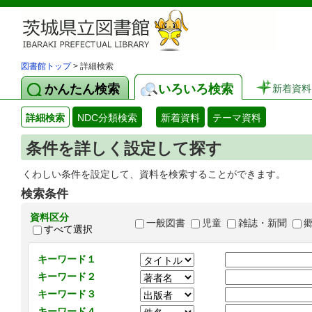
図書館トップ
> 詳細検索
かんたん検索
いろいろ検索
新着資料
詳細検索
NDC分類検索
新着資料
テーマ資料
条件を詳しく設定して探す
くわしい条件を設定して、資料を検索することができます。
検索条件
資料区分
一般図書
児童
雑誌・新聞
すべて選択
キーワード１
キーワード２
キーワード３
キーワード４