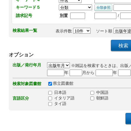
キーワード５
/
請求記号
別置
検索結果一覧
表示件数
ソート順
オプション
出版／発行年月
※雑誌を検索するときは、出版
年
月から
年
県立図書館
検索対象図書館
日本語
中国語
イタリア語
朝鮮語
言語区分
タイ語