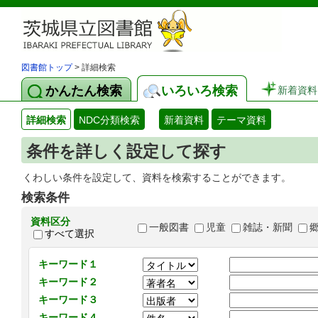
図書館トップ
> 詳細検索
かんたん検索
いろいろ検索
新着資料
詳細検索
NDC分類検索
新着資料
テーマ資料
条件を詳しく設定して探す
くわしい条件を設定して、資料を検索することができます。
検索条件
資料区分
一般図書
児童
雑誌・新聞
すべて選択
キーワード１
キーワード２
キーワード３
キーワード４