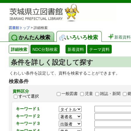
図書館トップ
> 詳細検索
かんたん検索
いろいろ検索
新着資料
詳細検索
NDC分類検索
新着資料
テーマ資料
条件を詳しく設定して探す
くわしい条件を設定して、資料を検索することができます。
検索条件
資料区分
一般図書
児童
雑誌・新聞
すべて選択
キーワード１
キーワード２
キーワード３
キーワード４