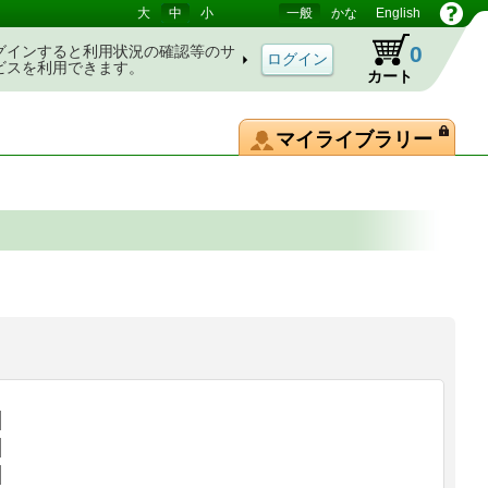
大
中
小
一般
かな
English
0
グインすると利用状況の確認等のサ
ビスを利用できます。
カート
マイライブラリー