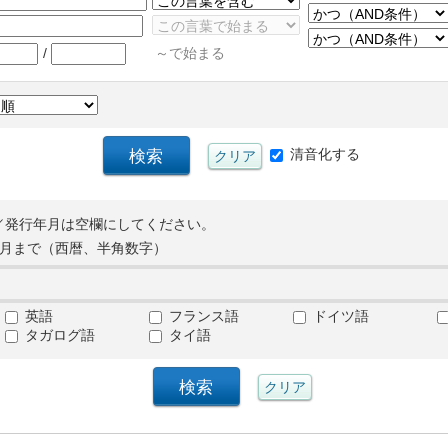
/
～で始まる
清音化する
／発行年月は空欄にしてください。
月まで（西暦、半角数字）
英語
フランス語
ドイツ語
タガログ語
タイ語