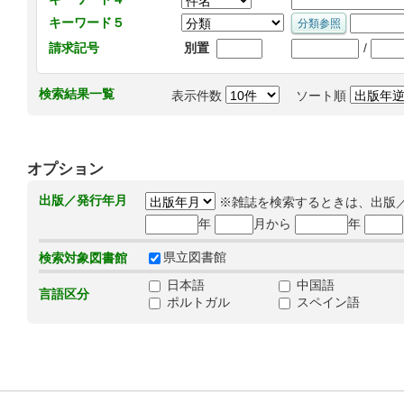
キーワード５
/
請求記号
別置
検索結果一覧
表示件数
ソート順
オプション
出版／発行年月
※雑誌を検索するときは、出版
年
月から
年
県立図書館
検索対象図書館
日本語
中国語
言語区分
ポルトガル
スペイン語