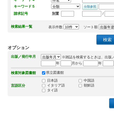
キーワード５
/
請求記号
別置
検索結果一覧
表示件数
ソート順
オプション
出版／発行年月
※雑誌を検索するときは、出版
年
月から
年
県立図書館
検索対象図書館
日本語
中国語
イタリア語
朝鮮語
言語区分
タイ語