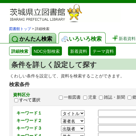
図書館トップ
> 詳細検索
かんたん検索
いろいろ検索
新着資料
詳細検索
NDC分類検索
新着資料
テーマ資料
条件を詳しく設定して探す
くわしい条件を設定して、資料を検索することができます。
検索条件
資料区分
一般図書
児童
雑誌・新聞
すべて選択
キーワード１
キーワード２
キーワード３
キーワード４