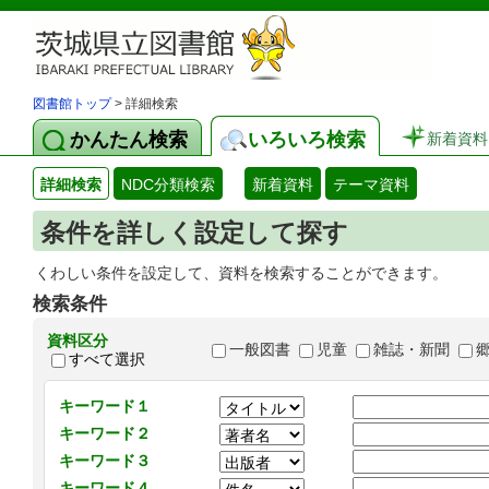
図書館トップ
> 詳細検索
かんたん検索
いろいろ検索
新着資料
詳細検索
NDC分類検索
新着資料
テーマ資料
条件を詳しく設定して探す
くわしい条件を設定して、資料を検索することができます。
検索条件
資料区分
一般図書
児童
雑誌・新聞
すべて選択
キーワード１
キーワード２
キーワード３
キーワード４