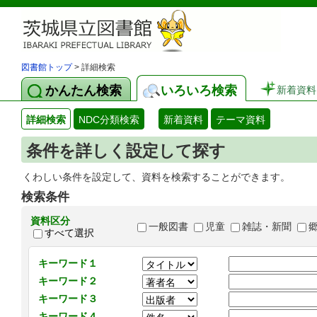
図書館トップ
> 詳細検索
かんたん検索
いろいろ検索
新着資料
詳細検索
NDC分類検索
新着資料
テーマ資料
条件を詳しく設定して探す
くわしい条件を設定して、資料を検索することができます。
検索条件
資料区分
一般図書
児童
雑誌・新聞
すべて選択
キーワード１
キーワード２
キーワード３
キーワード４