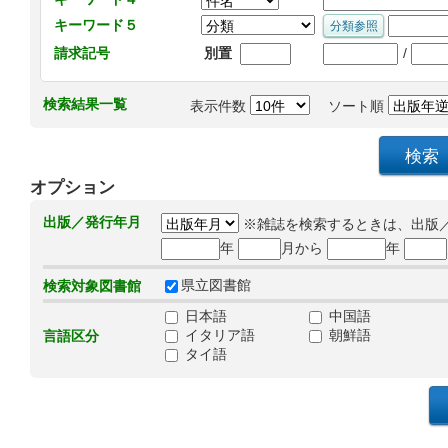
キーワード５
/
請求記号
別置
検索結果一覧
表示件数
ソート順
オプション
出版／発行年月
※雑誌を検索するときは、出版
年
月から
年
県立図書館
検索対象図書館
日本語
中国語
イタリア語
朝鮮語
言語区分
タイ語