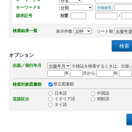
キーワード５
/
請求記号
別置
検索結果一覧
表示件数
ソート順
オプション
出版／発行年月
※雑誌を検索するときは、出版
年
月から
年
県立図書館
検索対象図書館
日本語
中国語
イタリア語
朝鮮語
言語区分
タイ語