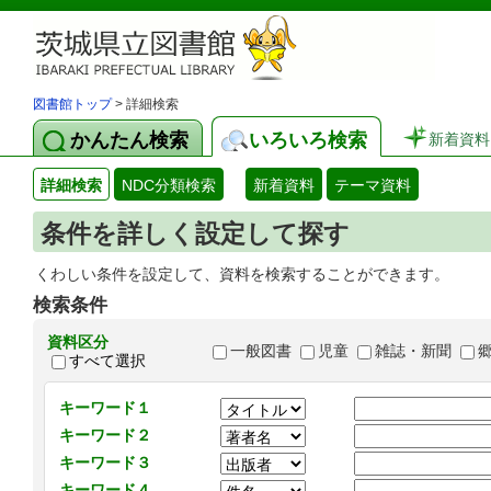
図書館トップ
> 詳細検索
かんたん検索
いろいろ検索
新着資料
詳細検索
NDC分類検索
新着資料
テーマ資料
条件を詳しく設定して探す
くわしい条件を設定して、資料を検索することができます。
検索条件
資料区分
一般図書
児童
雑誌・新聞
すべて選択
キーワード１
キーワード２
キーワード３
キーワード４