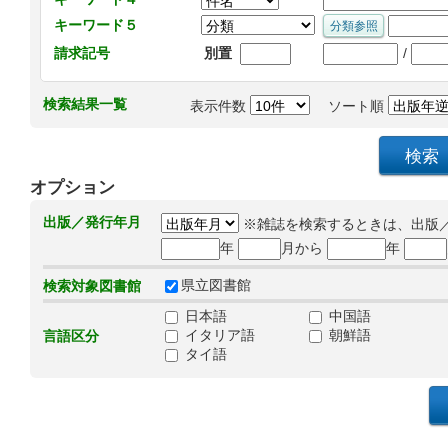
キーワード５
/
請求記号
別置
検索結果一覧
表示件数
ソート順
オプション
出版／発行年月
※雑誌を検索するときは、出版
年
月から
年
県立図書館
検索対象図書館
日本語
中国語
イタリア語
朝鮮語
言語区分
タイ語