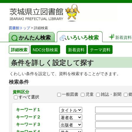
図書館トップ
> 詳細検索
かんたん検索
いろいろ検索
新着資料
詳細検索
NDC分類検索
新着資料
テーマ資料
条件を詳しく設定して探す
くわしい条件を設定して、資料を検索することができます。
検索条件
資料区分
一般図書
児童
雑誌・新聞
すべて選択
キーワード１
キーワード２
キーワード３
キーワード４