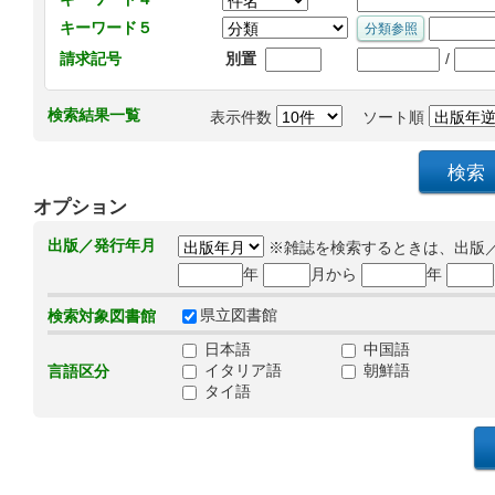
キーワード５
/
請求記号
別置
検索結果一覧
表示件数
ソート順
オプション
出版／発行年月
※雑誌を検索するときは、出版
年
月から
年
県立図書館
検索対象図書館
日本語
中国語
イタリア語
朝鮮語
言語区分
タイ語