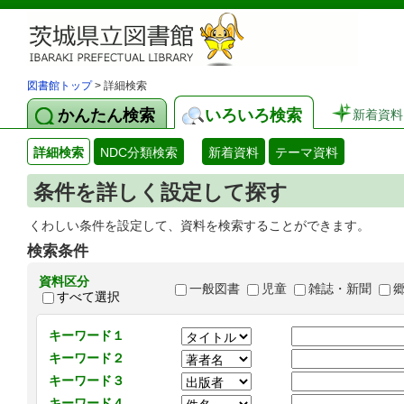
図書館トップ
> 詳細検索
かんたん検索
いろいろ検索
新着資料
詳細検索
NDC分類検索
新着資料
テーマ資料
条件を詳しく設定して探す
くわしい条件を設定して、資料を検索することができます。
検索条件
資料区分
一般図書
児童
雑誌・新聞
すべて選択
キーワード１
キーワード２
キーワード３
キーワード４