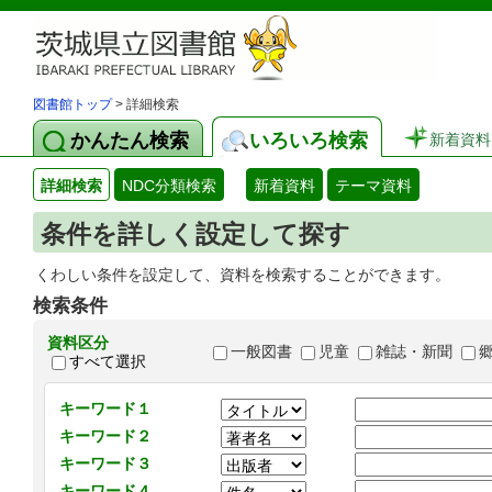
図書館トップ
> 詳細検索
かんたん検索
いろいろ検索
新着資料
詳細検索
NDC分類検索
新着資料
テーマ資料
条件を詳しく設定して探す
くわしい条件を設定して、資料を検索することができます。
検索条件
資料区分
一般図書
児童
雑誌・新聞
すべて選択
キーワード１
キーワード２
キーワード３
キーワード４