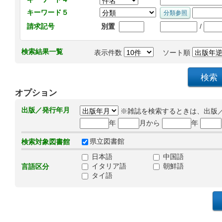
キーワード５
/
請求記号
別置
検索結果一覧
表示件数
ソート順
オプション
出版／発行年月
※雑誌を検索するときは、出版
年
月から
年
県立図書館
検索対象図書館
日本語
中国語
イタリア語
朝鮮語
言語区分
タイ語