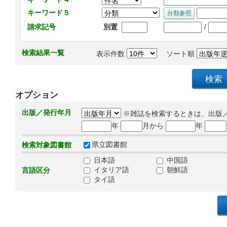
キーワード５
/
請求記号
別置
検索結果一覧
表示件数
ソート順
オプション
出版／発行年月
※雑誌を検索するときは、出版
年
月から
年
県立図書館
検索対象図書館
日本語
中国語
イタリア語
朝鮮語
言語区分
タイ語