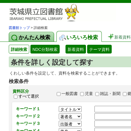
図書館トップ
> 詳細検索
かんたん検索
いろいろ検索
新着資料
詳細検索
NDC分類検索
新着資料
テーマ資料
条件を詳しく設定して探す
くわしい条件を設定して、資料を検索することができます。
検索条件
資料区分
一般図書
児童
雑誌・新聞
すべて選択
キーワード１
キーワード２
キーワード３
キーワード４