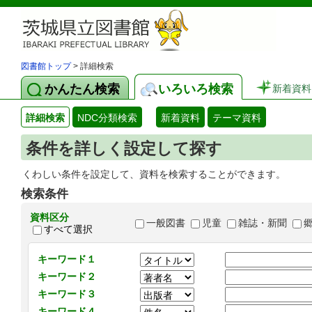
図書館トップ
> 詳細検索
かんたん検索
いろいろ検索
新着資料
詳細検索
NDC分類検索
新着資料
テーマ資料
条件を詳しく設定して探す
くわしい条件を設定して、資料を検索することができます。
検索条件
資料区分
一般図書
児童
雑誌・新聞
すべて選択
キーワード１
キーワード２
キーワード３
キーワード４