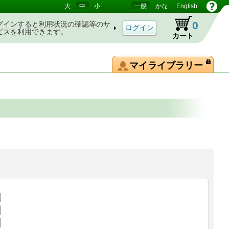
大
中
小
一般
かな
English
0
グインすると利用状況の確認等のサ
ビスを利用できます。
カート
マイライブラリー