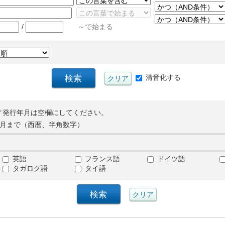
/
～で始まる
清音化する
／発行年月は空欄にしてください。
月まで（西暦、半角数字）
英語
フランス語
ドイツ語
タガログ語
タイ語