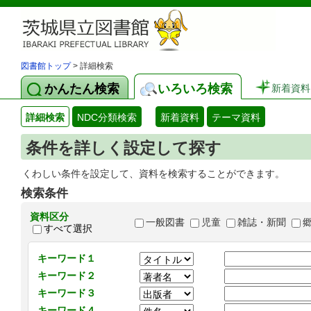
図書館トップ
> 詳細検索
かんたん検索
いろいろ検索
新着資料
詳細検索
NDC分類検索
新着資料
テーマ資料
条件を詳しく設定して探す
くわしい条件を設定して、資料を検索することができます。
検索条件
資料区分
一般図書
児童
雑誌・新聞
すべて選択
キーワード１
キーワード２
キーワード３
キーワード４