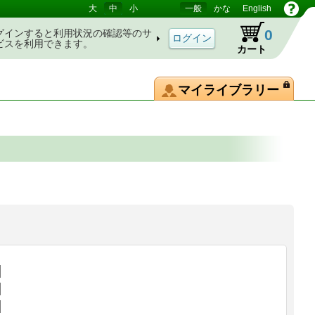
大
中
小
一般
かな
English
0
グインすると利用状況の確認等のサ
ビスを利用できます。
カート
マイライブラリー