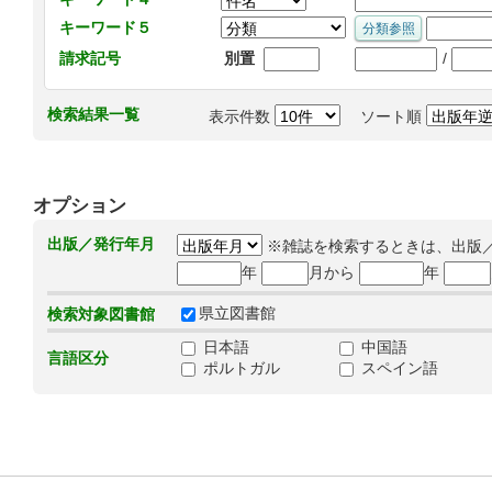
キーワード５
/
請求記号
別置
検索結果一覧
表示件数
ソート順
オプション
出版／発行年月
※雑誌を検索するときは、出版
年
月から
年
県立図書館
検索対象図書館
日本語
中国語
言語区分
ポルトガル
スペイン語