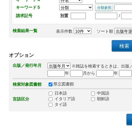
キーワード５
/
請求記号
別置
検索結果一覧
表示件数
ソート順
オプション
出版／発行年月
※雑誌を検索するときは、出版
年
月から
年
県立図書館
検索対象図書館
日本語
中国語
イタリア語
朝鮮語
言語区分
タイ語