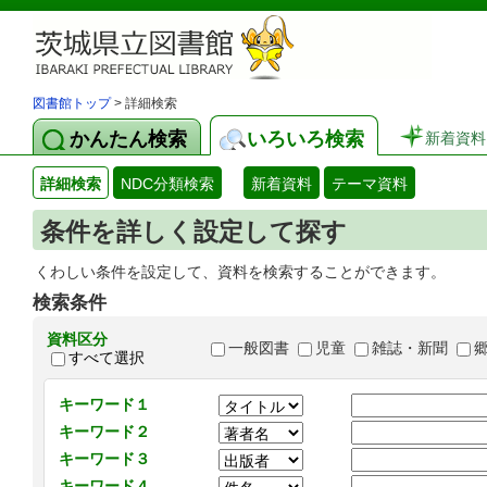
図書館トップ
> 詳細検索
かんたん検索
いろいろ検索
新着資料
詳細検索
NDC分類検索
新着資料
テーマ資料
条件を詳しく設定して探す
くわしい条件を設定して、資料を検索することができます。
検索条件
資料区分
一般図書
児童
雑誌・新聞
すべて選択
キーワード１
キーワード２
キーワード３
キーワード４