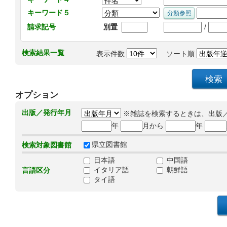
キーワード５
/
請求記号
別置
検索結果一覧
表示件数
ソート順
オプション
出版／発行年月
※雑誌を検索するときは、出版
年
月から
年
県立図書館
検索対象図書館
日本語
中国語
イタリア語
朝鮮語
言語区分
タイ語