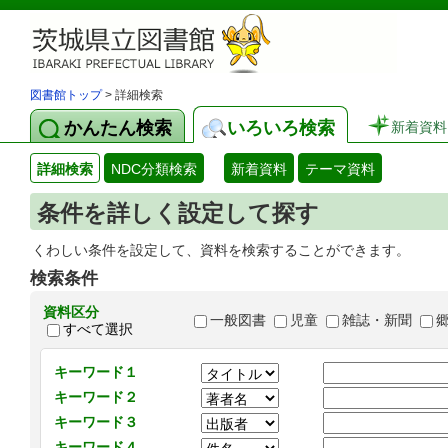
図書館トップ
> 詳細検索
かんたん検索
いろいろ検索
新着資料
詳細検索
NDC分類検索
新着資料
テーマ資料
条件を詳しく設定して探す
くわしい条件を設定して、資料を検索することができます。
検索条件
資料区分
一般図書
児童
雑誌・新聞
すべて選択
キーワード１
キーワード２
キーワード３
キーワード４