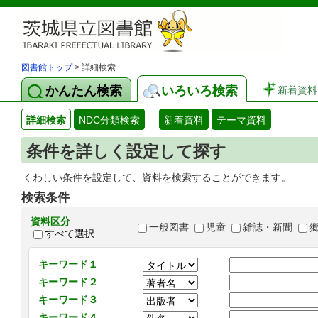
図書館トップ
> 詳細検索
かんたん検索
いろいろ検索
新着資料
詳細検索
NDC分類検索
新着資料
テーマ資料
条件を詳しく設定して探す
くわしい条件を設定して、資料を検索することができます。
検索条件
資料区分
一般図書
児童
雑誌・新聞
すべて選択
キーワード１
キーワード２
キーワード３
キーワード４