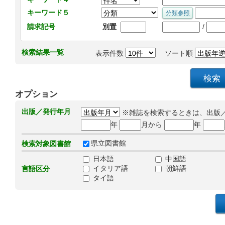
キーワード５
/
請求記号
別置
検索結果一覧
表示件数
ソート順
オプション
出版／発行年月
※雑誌を検索するときは、出版
年
月から
年
県立図書館
検索対象図書館
日本語
中国語
イタリア語
朝鮮語
言語区分
タイ語