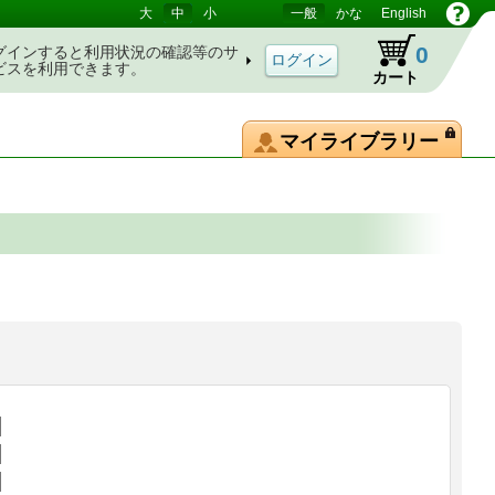
大
中
小
一般
かな
English
0
グインすると利用状況の確認等のサ
ビスを利用できます。
カート
マイライブラリー