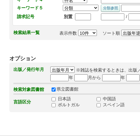
キーワード５
/
請求記号
別置
検索結果一覧
表示件数
ソート順
オプション
出版／発行年月
※雑誌を検索するときは、出版
年
月から
年
県立図書館
検索対象図書館
日本語
中国語
言語区分
ポルトガル
スペイン語