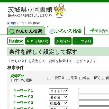
図書館トップ
> 詳細検索
かんたん検索
いろいろ検索
新着資料
詳細検索
NDC分類検索
新着資料
テーマ資料
条件を詳しく設定して探す
くわしい条件を設定して、資料を検索することができます。
検索条件
資料区分
一般図書
児童
雑誌・新聞
すべて選択
キーワード１
キーワード２
キーワード３
キーワード４