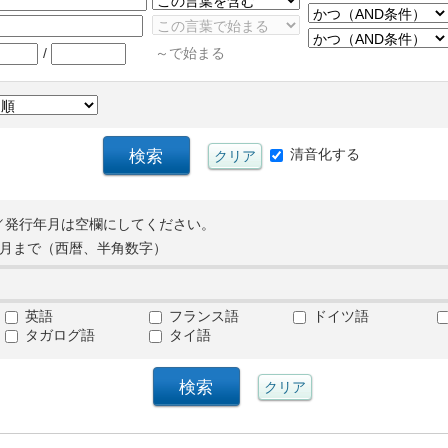
/
～で始まる
清音化する
／発行年月は空欄にしてください。
月まで（西暦、半角数字）
英語
フランス語
ドイツ語
タガログ語
タイ語