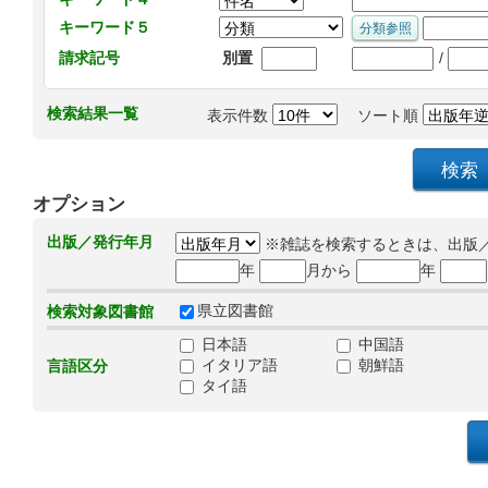
キーワード５
/
請求記号
別置
検索結果一覧
表示件数
ソート順
オプション
出版／発行年月
※雑誌を検索するときは、出版
年
月から
年
県立図書館
検索対象図書館
日本語
中国語
イタリア語
朝鮮語
言語区分
タイ語