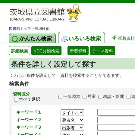
図書館トップ
> 詳細検索
かんたん検索
いろいろ検索
新着資料
詳細検索
NDC分類検索
新着資料
テーマ資料
条件を詳しく設定して探す
くわしい条件を設定して、資料を検索することができます。
検索条件
資料区分
一般図書
児童
雑誌・新聞
すべて選択
キーワード１
キーワード２
キーワード３
キーワード４