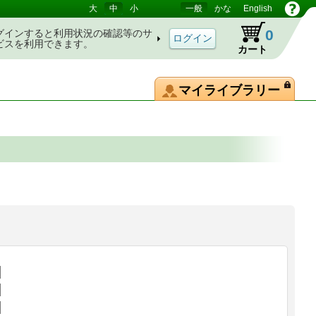
大
中
小
一般
かな
English
0
グインすると利用状況の確認等のサ
ビスを利用できます。
カート
マイライブラリー