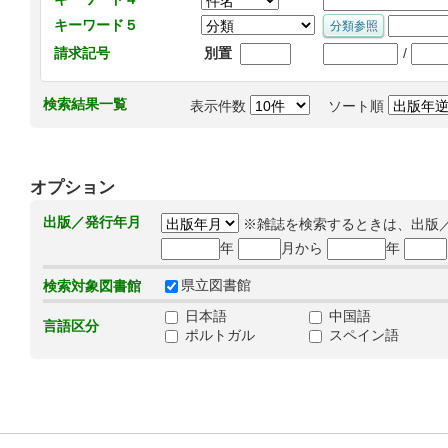
キーワード５
/
請求記号
別置
検索結果一覧
表示件数
ソート順
オプション
出版／発行年月
※雑誌を検索するときは、出版
年
月から
年
県立図書館
検索対象図書館
日本語
中国語
言語区分
ポルトガル
スペイン語