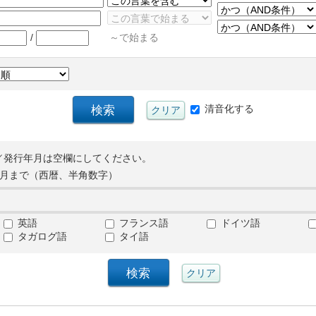
/
～で始まる
清音化する
／発行年月は空欄にしてください。
月まで（西暦、半角数字）
英語
フランス語
ドイツ語
タガログ語
タイ語