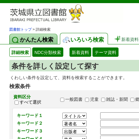
図書館トップ
> 詳細検索
かんたん検索
いろいろ検索
新着資料
詳細検索
NDC分類検索
新着資料
テーマ資料
条件を詳しく設定して探す
くわしい条件を設定して、資料を検索することができます。
検索条件
資料区分
一般図書
児童
雑誌・新聞
すべて選択
キーワード１
キーワード２
キーワード３
キーワード４