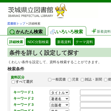
図書館トップ
> 詳細検索
かんたん検索
いろいろ検索
新着資料
詳細検索
NDC分類検索
新着資料
テーマ資料
条件を詳しく設定して探す
くわしい条件を設定して、資料を検索することができます。
検索条件
資料区分
一般図書
児童
雑誌・新聞
すべて選択
キーワード１
キーワード２
キーワード３
キーワード４