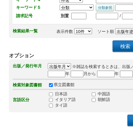
キーワード５
/
請求記号
別置
検索結果一覧
表示件数
ソート順
オプション
出版／発行年月
※雑誌を検索するときは、出版
年
月から
年
県立図書館
検索対象図書館
日本語
中国語
イタリア語
朝鮮語
言語区分
タイ語