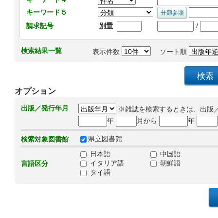
キーワード５
/
請求記号
別置
検索結果一覧
表示件数
ソート順
オプション
出版／発行年月
※雑誌を検索するときは、出版
年
月から
年
県立図書館
検索対象図書館
日本語
中国語
イタリア語
朝鮮語
言語区分
タイ語