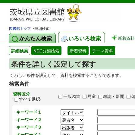
図書館トップ
> 詳細検索
かんたん検索
いろいろ検索
新着資料
詳細検索
NDC分類検索
新着資料
テーマ資料
条件を詳しく設定して探す
くわしい条件を設定して、資料を検索することができます。
検索条件
資料区分
一般図書
児童
雑誌・新聞
すべて選択
キーワード１
キーワード２
キーワード３
キーワード４