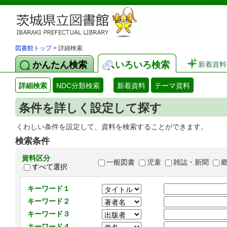
図書館トップ
> 詳細検索
かんたん検索
いろいろ検索
新着資料
詳細検索
NDC分類検索
新着資料
テーマ資料
条件を詳しく設定して探す
くわしい条件を設定して、資料を検索することができます。
検索条件
資料区分
一般図書
児童
雑誌・新聞
すべて選択
キーワード１
キーワード２
キーワード３
キーワード４