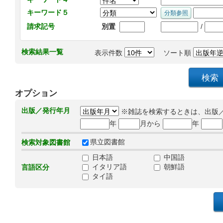
キーワード５
/
請求記号
別置
検索結果一覧
表示件数
ソート順
オプション
出版／発行年月
※雑誌を検索するときは、出版
年
月から
年
県立図書館
検索対象図書館
日本語
中国語
イタリア語
朝鮮語
言語区分
タイ語