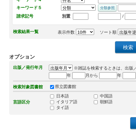
キーワード５
/
請求記号
別置
検索結果一覧
表示件数
ソート順
オプション
出版／発行年月
※雑誌を検索するときは、出版
年
月から
年
県立図書館
検索対象図書館
日本語
中国語
イタリア語
朝鮮語
言語区分
タイ語