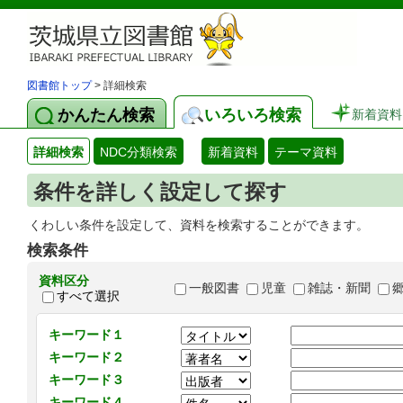
図書館トップ
> 詳細検索
かんたん検索
いろいろ検索
新着資料
詳細検索
NDC分類検索
新着資料
テーマ資料
条件を詳しく設定して探す
くわしい条件を設定して、資料を検索することができます。
検索条件
資料区分
一般図書
児童
雑誌・新聞
すべて選択
キーワード１
キーワード２
キーワード３
キーワード４