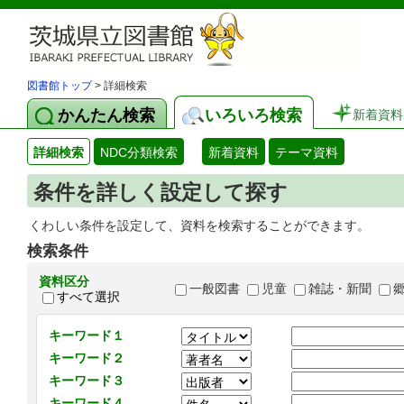
図書館トップ
> 詳細検索
かんたん検索
いろいろ検索
新着資料
詳細検索
NDC分類検索
新着資料
テーマ資料
条件を詳しく設定して探す
くわしい条件を設定して、資料を検索することができます。
検索条件
資料区分
一般図書
児童
雑誌・新聞
すべて選択
キーワード１
キーワード２
キーワード３
キーワード４