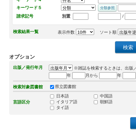
キーワード５
/
請求記号
別置
検索結果一覧
表示件数
ソート順
オプション
出版／発行年月
※雑誌を検索するときは、出版
年
月から
年
県立図書館
検索対象図書館
日本語
中国語
イタリア語
朝鮮語
言語区分
タイ語