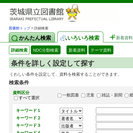
図書館トップ
> 詳細検索
かんたん検索
いろいろ検索
新着資料
詳細検索
NDC分類検索
新着資料
テーマ資料
条件を詳しく設定して探す
くわしい条件を設定して、資料を検索することができます。
検索条件
資料区分
一般図書
児童
雑誌・新聞
すべて選択
キーワード１
キーワード２
キーワード３
キーワード４