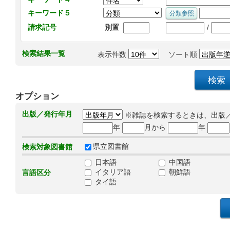
キーワード５
/
請求記号
別置
検索結果一覧
表示件数
ソート順
オプション
出版／発行年月
※雑誌を検索するときは、出版
年
月から
年
県立図書館
検索対象図書館
日本語
中国語
イタリア語
朝鮮語
言語区分
タイ語