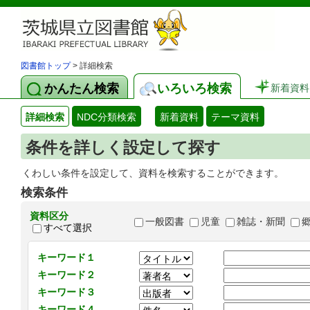
図書館トップ
> 詳細検索
かんたん検索
いろいろ検索
新着資料
詳細検索
NDC分類検索
新着資料
テーマ資料
条件を詳しく設定して探す
くわしい条件を設定して、資料を検索することができます。
検索条件
資料区分
一般図書
児童
雑誌・新聞
すべて選択
キーワード１
キーワード２
キーワード３
キーワード４