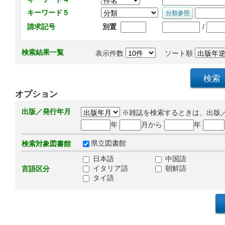
キーワード５
/
請求記号
別置
検索結果一覧
表示件数
ソート順
オプション
出版／発行年月
※雑誌を検索するときは、出版
年
月から
年
県立図書館
検索対象図書館
日本語
中国語
イタリア語
朝鮮語
言語区分
タイ語