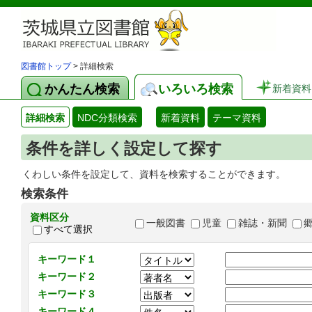
図書館トップ
> 詳細検索
かんたん検索
いろいろ検索
新着資料
詳細検索
NDC分類検索
新着資料
テーマ資料
条件を詳しく設定して探す
くわしい条件を設定して、資料を検索することができます。
検索条件
資料区分
一般図書
児童
雑誌・新聞
すべて選択
キーワード１
キーワード２
キーワード３
キーワード４