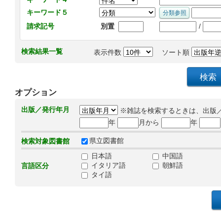
キーワード５
/
請求記号
別置
検索結果一覧
表示件数
ソート順
オプション
出版／発行年月
※雑誌を検索するときは、出版
年
月から
年
県立図書館
検索対象図書館
日本語
中国語
イタリア語
朝鮮語
言語区分
タイ語