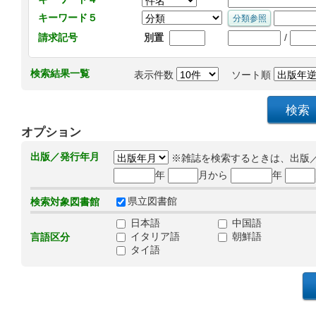
キーワード５
/
請求記号
別置
検索結果一覧
表示件数
ソート順
オプション
出版／発行年月
※雑誌を検索するときは、出版
年
月から
年
県立図書館
検索対象図書館
日本語
中国語
イタリア語
朝鮮語
言語区分
タイ語