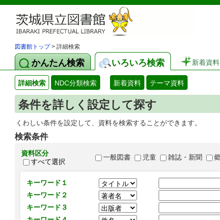
図書館トップ
> 詳細検索
かんたん検索
いろいろ検索
新着資料
詳細検索
NDC分類検索
新着資料
テーマ資料
条件を詳しく設定して探す
くわしい条件を設定して、資料を検索することができます。
検索条件
資料区分
一般図書
児童
雑誌・新聞
すべて選択
キーワード１
キーワード２
キーワード３
キーワード４