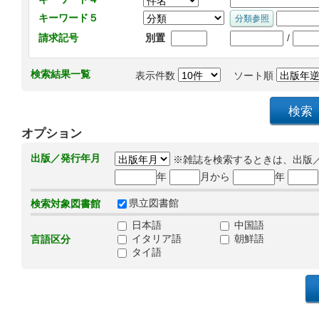
キーワード５
/
請求記号
別置
検索結果一覧
表示件数
ソート順
オプション
出版／発行年月
※雑誌を検索するときは、出版
年
月から
年
県立図書館
検索対象図書館
日本語
中国語
イタリア語
朝鮮語
言語区分
タイ語