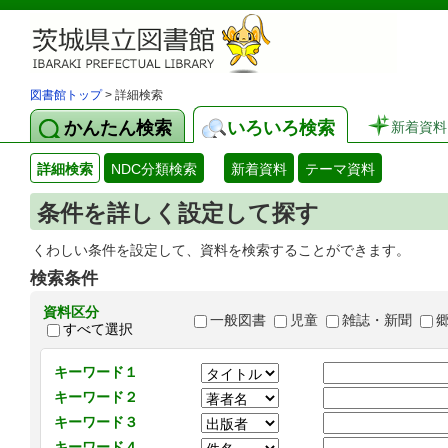
図書館トップ
> 詳細検索
かんたん検索
いろいろ検索
新着資料
詳細検索
NDC分類検索
新着資料
テーマ資料
条件を詳しく設定して探す
くわしい条件を設定して、資料を検索することができます。
検索条件
資料区分
一般図書
児童
雑誌・新聞
すべて選択
キーワード１
キーワード２
キーワード３
キーワード４