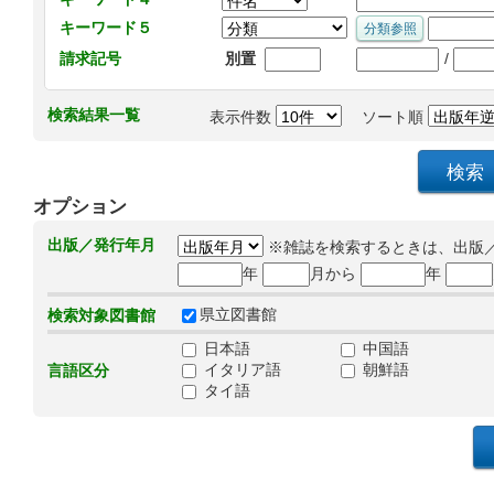
キーワード５
/
請求記号
別置
検索結果一覧
表示件数
ソート順
オプション
出版／発行年月
※雑誌を検索するときは、出版
年
月から
年
県立図書館
検索対象図書館
日本語
中国語
イタリア語
朝鮮語
言語区分
タイ語