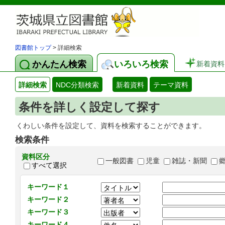
図書館トップ
> 詳細検索
かんたん検索
いろいろ検索
新着資料
詳細検索
NDC分類検索
新着資料
テーマ資料
条件を詳しく設定して探す
くわしい条件を設定して、資料を検索することができます。
検索条件
資料区分
一般図書
児童
雑誌・新聞
すべて選択
キーワード１
キーワード２
キーワード３
キーワード４