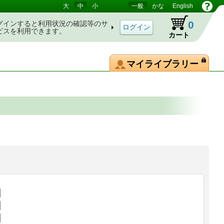
大
中
小
一般
かな
English
0
グインすると利用状況の確認等のサ
ビスを利用できます。
カート
マイライブラリー