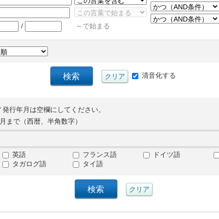
/
～で始まる
清音化する
／発行年月は空欄にしてください。
月まで（西暦、半角数字）
英語
フランス語
ドイツ語
タガログ語
タイ語