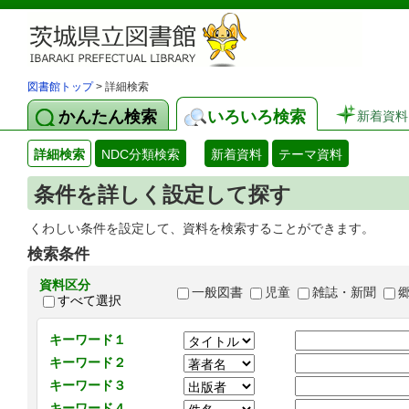
図書館トップ
> 詳細検索
かんたん検索
いろいろ検索
新着資料
詳細検索
NDC分類検索
新着資料
テーマ資料
条件を詳しく設定して探す
くわしい条件を設定して、資料を検索することができます。
検索条件
資料区分
一般図書
児童
雑誌・新聞
すべて選択
キーワード１
キーワード２
キーワード３
キーワード４