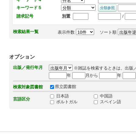
キーワード５
/
請求記号
別置
検索結果一覧
表示件数
ソート順
オプション
出版／発行年月
※雑誌を検索するときは、出版
年
月から
年
県立図書館
検索対象図書館
日本語
中国語
言語区分
ポルトガル
スペイン語