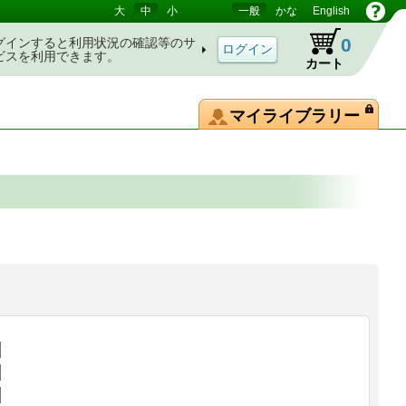
大
中
小
一般
かな
English
0
グインすると利用状況の確認等のサ
ビスを利用できます。
カート
マイライブラリー