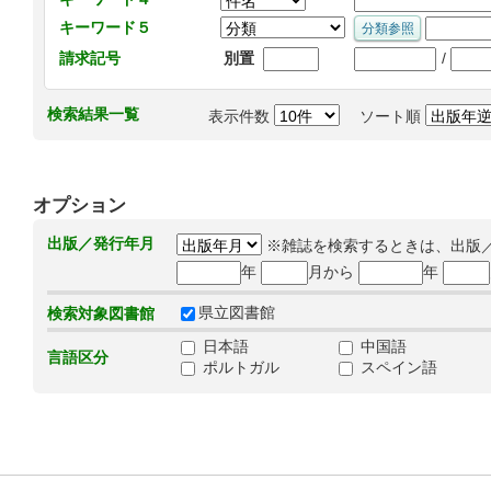
キーワード５
/
請求記号
別置
検索結果一覧
表示件数
ソート順
オプション
出版／発行年月
※雑誌を検索するときは、出版
年
月から
年
県立図書館
検索対象図書館
日本語
中国語
言語区分
ポルトガル
スペイン語