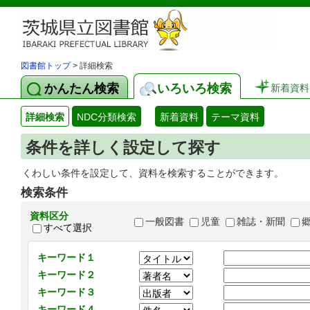
図書館トップ
> 詳細検索
かんたん検索
いろいろ検索
新着資料
詳細検索
NDC分類検索
新着資料
テーマ資料
条件を詳しく設定して探す
くわしい条件を設定して、資料を検索することができます。
検索条件
資料区分
一般図書
児童
雑誌・新聞
すべて選択
キーワード１
キーワード２
キーワード３
キーワード４