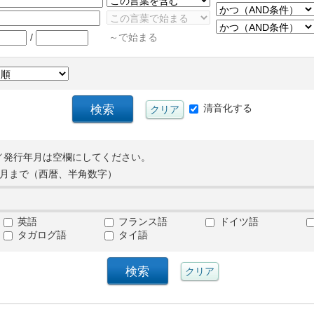
/
～で始まる
清音化する
／発行年月は空欄にしてください。
月まで（西暦、半角数字）
英語
フランス語
ドイツ語
タガログ語
タイ語